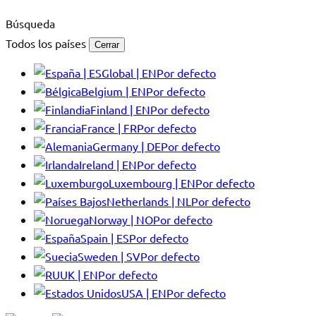
Búsqueda
Todos los países
Cerrar
Global | EN
Por defecto
Belgium | EN
Por defecto
Finland | EN
Por defecto
France | FR
Por defecto
Germany | DE
Por defecto
Ireland | EN
Por defecto
Luxembourg | EN
Por defecto
Netherlands | NL
Por defecto
Norway | NO
Por defecto
Spain | ES
Por defecto
Sweden | SV
Por defecto
UK | EN
Por defecto
USA | EN
Por defecto