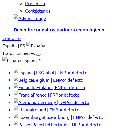
Presencia
Contáctanos
Descubre nuestros partners tecnológicos
Contacto
España | ES
Todos los países
EspañaES
Global | EN
Por defecto
Belgium | EN
Por defecto
Finland | EN
Por defecto
France | FR
Por defecto
Germany | DE
Por defecto
Ireland | EN
Por defecto
Luxembourg | EN
Por defecto
Netherlands | NL
Por defecto