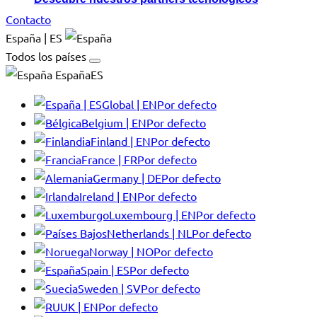
Contacto
España | ES
Todos los países
EspañaES
Global | EN
Por defecto
Belgium | EN
Por defecto
Finland | EN
Por defecto
France | FR
Por defecto
Germany | DE
Por defecto
Ireland | EN
Por defecto
Luxembourg | EN
Por defecto
Netherlands | NL
Por defecto
Norway | NO
Por defecto
Spain | ES
Por defecto
Sweden | SV
Por defecto
UK | EN
Por defecto