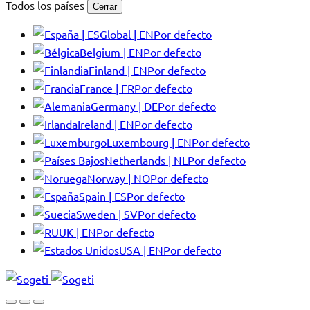
Todos los países
Cerrar
Global | EN
Por defecto
Belgium | EN
Por defecto
Finland | EN
Por defecto
France | FR
Por defecto
Germany | DE
Por defecto
Ireland | EN
Por defecto
Luxembourg | EN
Por defecto
Netherlands | NL
Por defecto
Norway | NO
Por defecto
Spain | ES
Por defecto
Sweden | SV
Por defecto
UK | EN
Por defecto
USA | EN
Por defecto