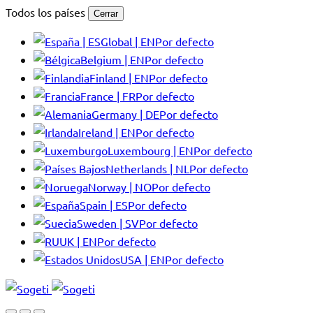
Todos los países
Cerrar
Global | EN
Por defecto
Belgium | EN
Por defecto
Finland | EN
Por defecto
France | FR
Por defecto
Germany | DE
Por defecto
Ireland | EN
Por defecto
Luxembourg | EN
Por defecto
Netherlands | NL
Por defecto
Norway | NO
Por defecto
Spain | ES
Por defecto
Sweden | SV
Por defecto
UK | EN
Por defecto
USA | EN
Por defecto