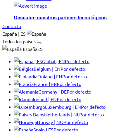
Descubre nuestros partners tecnológicos
Contacto
España | ES
Todos los países
EspañaES
Global | EN
Por defecto
Belgium | EN
Por defecto
Finland | EN
Por defecto
France | FR
Por defecto
Germany | DE
Por defecto
Ireland | EN
Por defecto
Luxembourg | EN
Por defecto
Netherlands | NL
Por defecto
Norway | NO
Por defecto
Spain | ES
Por defecto