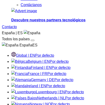
Contáctanos
Descubre nuestros partners tecnológicos
Contacto
España | ES
Todos los países
EspañaES
Global | EN
Por defecto
Belgium | EN
Por defecto
Finland | EN
Por defecto
France | FR
Por defecto
Germany | DE
Por defecto
Ireland | EN
Por defecto
Luxembourg | EN
Por defecto
Netherlands | NL
Por defecto
Norway | NO
Por defecto