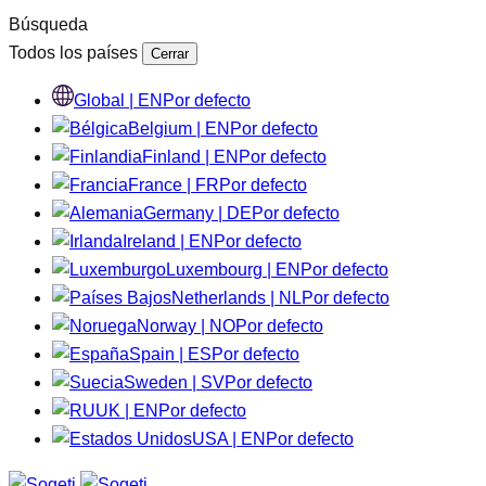
Búsqueda
Todos los países
Cerrar
Global | EN
Por defecto
Belgium | EN
Por defecto
Finland | EN
Por defecto
France | FR
Por defecto
Germany | DE
Por defecto
Ireland | EN
Por defecto
Luxembourg | EN
Por defecto
Netherlands | NL
Por defecto
Norway | NO
Por defecto
Spain | ES
Por defecto
Sweden | SV
Por defecto
UK | EN
Por defecto
USA | EN
Por defecto