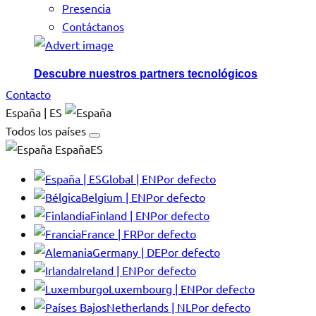
Presencia
Contáctanos
Descubre nuestros partners tecnológicos
Contacto
España | ES
Todos los países
EspañaES
Global | EN
Por defecto
Belgium | EN
Por defecto
Finland | EN
Por defecto
France | FR
Por defecto
Germany | DE
Por defecto
Ireland | EN
Por defecto
Luxembourg | EN
Por defecto
Netherlands | NL
Por defecto