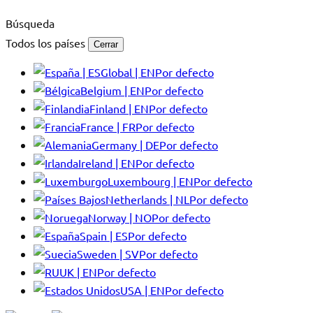
Búsqueda
Todos los países
Cerrar
Global | EN
Por defecto
Belgium | EN
Por defecto
Finland | EN
Por defecto
France | FR
Por defecto
Germany | DE
Por defecto
Ireland | EN
Por defecto
Luxembourg | EN
Por defecto
Netherlands | NL
Por defecto
Norway | NO
Por defecto
Spain | ES
Por defecto
Sweden | SV
Por defecto
UK | EN
Por defecto
USA | EN
Por defecto