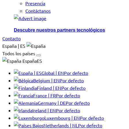
Presencia
Contáctanos
Descubre nuestros partners tecnológicos
Contacto
España | ES
Todos los países
EspañaES
Global | EN
Por defecto
Belgium | EN
Por defecto
Finland | EN
Por defecto
France | FR
Por defecto
Germany | DE
Por defecto
Ireland | EN
Por defecto
Luxembourg | EN
Por defecto
Netherlands | NL
Por defecto