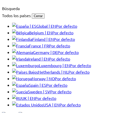
Búsqueda
Todos los países
Cerrar
Global | EN
Por defecto
Belgium | EN
Por defecto
Finland | EN
Por defecto
France | FR
Por defecto
Germany | DE
Por defecto
Ireland | EN
Por defecto
Luxembourg | EN
Por defecto
Netherlands | NL
Por defecto
Norway | NO
Por defecto
Spain | ES
Por defecto
Sweden | SV
Por defecto
UK | EN
Por defecto
USA | EN
Por defecto