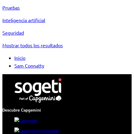
Pruebas
Inteligencia artificial
Seguridad
Mostrar todos los resultados
Inicio
Sam Connatty
Descubre Capgemini