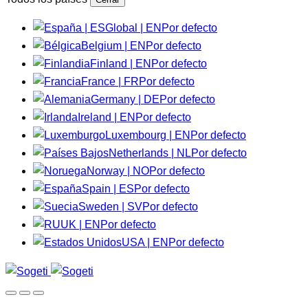
Global | EN
Por defecto
Belgium | EN
Por defecto
Finland | EN
Por defecto
France | FR
Por defecto
Germany | DE
Por defecto
Ireland | EN
Por defecto
Luxembourg | EN
Por defecto
Netherlands | NL
Por defecto
Norway | NO
Por defecto
Spain | ES
Por defecto
Sweden | SV
Por defecto
UK | EN
Por defecto
USA | EN
Por defecto