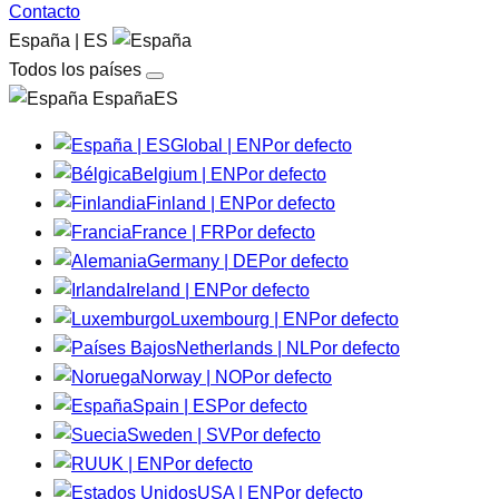
Contacto
España | ES
Todos los países
EspañaES
Global | EN
Por defecto
Belgium | EN
Por defecto
Finland | EN
Por defecto
France | FR
Por defecto
Germany | DE
Por defecto
Ireland | EN
Por defecto
Luxembourg | EN
Por defecto
Netherlands | NL
Por defecto
Norway | NO
Por defecto
Spain | ES
Por defecto
Sweden | SV
Por defecto
UK | EN
Por defecto
USA | EN
Por defecto