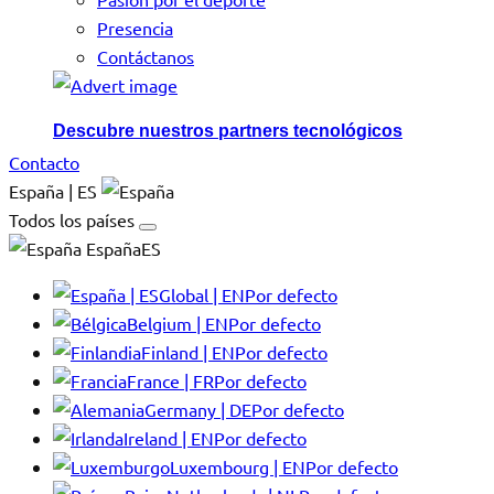
Presencia
Contáctanos
Descubre nuestros partners tecnológicos
Contacto
España | ES
Todos los países
EspañaES
Global | EN
Por defecto
Belgium | EN
Por defecto
Finland | EN
Por defecto
France | FR
Por defecto
Germany | DE
Por defecto
Ireland | EN
Por defecto
Luxembourg | EN
Por defecto