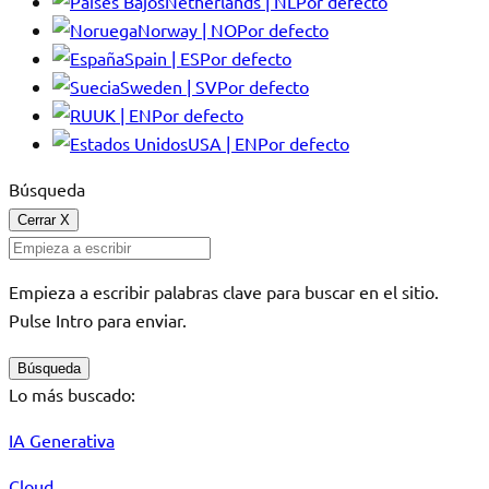
Netherlands | NL
Por defecto
Norway | NO
Por defecto
Spain | ES
Por defecto
Sweden | SV
Por defecto
UK | EN
Por defecto
USA | EN
Por defecto
Búsqueda
Cerrar
X
Empieza a escribir palabras clave para buscar en el sitio.
Pulse Intro para enviar.
Búsqueda
Lo más buscado:
IA Generativa
Cloud