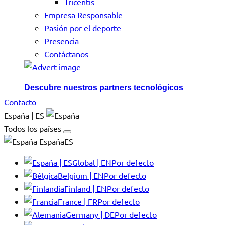
Tricentis
Empresa Responsable
Pasión por el deporte
Presencia
Contáctanos
Descubre nuestros partners tecnológicos
Contacto
España | ES
Todos los países
EspañaES
Global | EN
Por defecto
Belgium | EN
Por defecto
Finland | EN
Por defecto
France | FR
Por defecto
Germany | DE
Por defecto